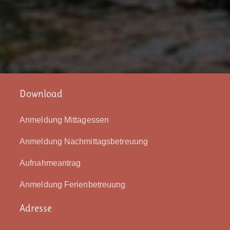
Download
Anmeldung Mittagessen
Anmeldung Nachmittagsbetreuung
Aufnahmeantrag
Anmeldung Ferienbetreuung
Adresse